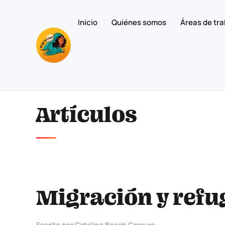
Inicio
Quiénes somos
Áreas de tra
Skip to main content
Artículos
Migración y refug
Escrito por Catalina Bosch Carcuro.