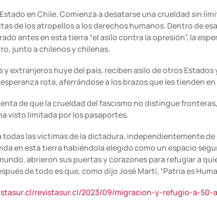
 Estado en Chile. Comienza a desatarse una crueldad sin lími
ctas de los atropellos a los derechos humanos. Dentro de es
ntes en esta tierra “el asilo contra la opresión”, la espera
ro, junto a chilenos y chilenas.
y extranjeros huye del país, reciben asilo de otros Estados y
esperanza rota, aferrándose a los brazos que les tienden en 
uenta de que la crueldad del fascismo no distingue fronteras
a visto limitada por los pasaportes.
a todas las víctimas de la dictadura, independientemente d
 vida en esta tierra habiéndola elegido como un espacio seg
 mundo, abrieron sus puertas y corazones para refugiar a qui
espués de todo es que, como dijo José Martí, “Patria es Huma
istasur.cl/revistasur.cl/2023/09/migracion-y-refugio-a-50-