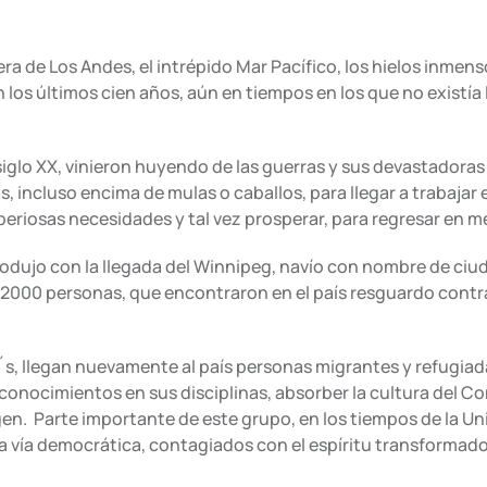
a de Los Andes, el intrépido Mar Pacífico, los hielos inmensos
 los últimos cien años, aún en tiempos en los que no existía l
l siglo XX, vinieron huyendo de las guerras y sus devastador
 incluso encima de mulas o caballos, para llegar a trabajar e
eriosas necesidades y tal vez prosperar, para regresar en me
produjo con la llegada del Winnipeg, navío con nombre de ciu
i 2000 personas, que encontraron en el país resguardo contra
0´s, llegan nuevamente al país personas migrantes y refugiad
 conocimientos en sus disciplinas, absorber la cultura del Co
gen. Parte importante de este grupo, en los tiempos de la Un
 la vía democrática, contagiados con el espíritu transformad