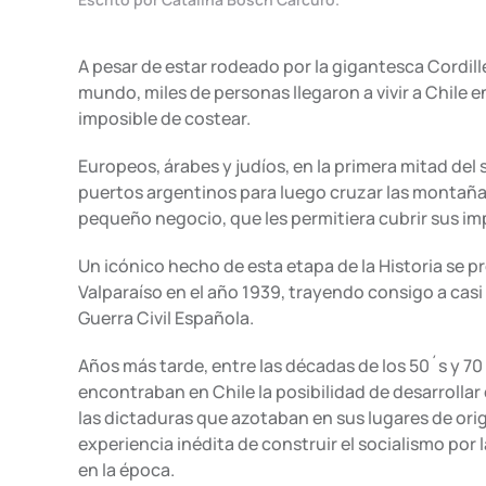
A pesar de estar rodeado por la gigantesca Cordiller
mundo, miles de personas llegaron a vivir a Chile en
imposible de costear.
Europeos, árabes y judíos, en la primera mitad de
puertos argentinos para luego cruzar las montañas,
pequeño negocio, que les permitiera cubrir sus imp
Un icónico hecho de esta etapa de la Historia se 
Valparaíso en el año 1939, trayendo consigo a cas
Guerra Civil Española.
Años más tarde, entre las décadas de los 50´s y 7
encontraban en Chile la posibilidad de desarrollar
las dictaduras que azotaban en sus lugares de ori
experiencia inédita de construir el socialismo por
en la época.