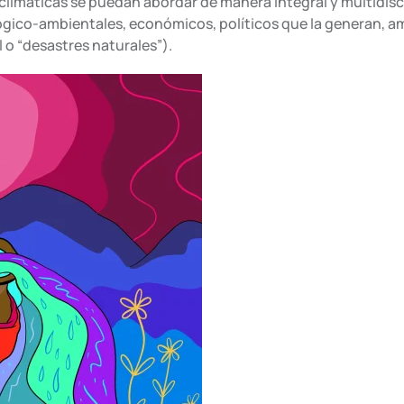
climáticas se puedan abordar de manera integral y multidisci
gico-ambientales, económicos, políticos que la generan, am
o “desastres naturales”).